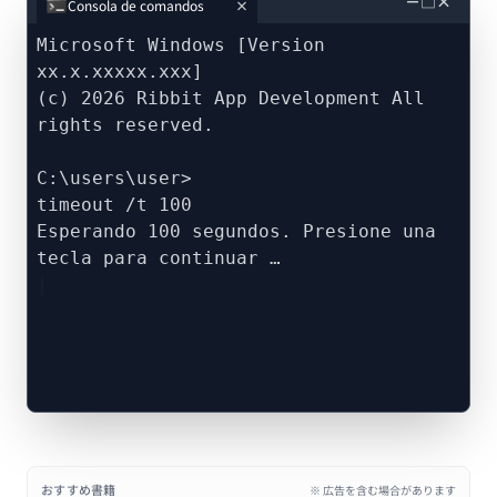
－
□
×
Consola de comandos
Microsoft Windows [Version
xx.x.xxxxx.xxx]
(c) 2026 Ribbit App Development All
rights reserved.
C:\users\user>
timeout /t 100
Esperando 100 segundos. Presione una
tecla para continuar …
おすすめ書籍
※ 広告を含む場合があります