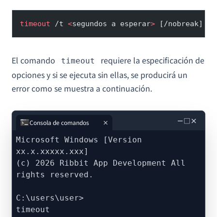
timeout
 /t 
<
segundos a esperar
>
 [/nobreak]
El comando
requiere la especificación de
timeout
opciones y si se ejecuta sin ellas, se producirá un
error como se muestra a continuación.
－
□
×
Consola de comandos
Microsoft Windows [Version
xx.x.xxxxx.xxx]
(c) 2026 Ribbit App Development All
rights reserved.
C:\users\user>
timeout