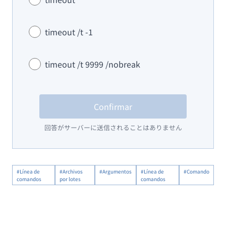
timeout /t -1
timeout /t 9999 /nobreak
Confirmar
回答がサーバーに送信されることはありません
#Línea de
#Archivos
#Argumentos
#Línea de
#Comando
comandos
por lotes
comandos