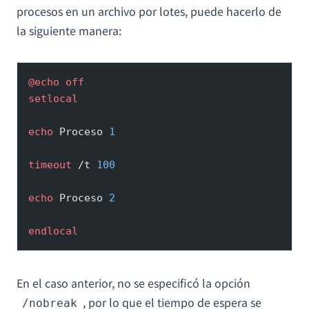
procesos en un archivo por lotes, puede hacerlo de
la siguiente manera:
@echo
 off
setlocal
echo
 Proceso 
1
timeout
 /t 
100
echo
 Proceso 
2
endlocal
En el caso anterior, no se especificó la opción
, por lo que el tiempo de espera se
/nobreak