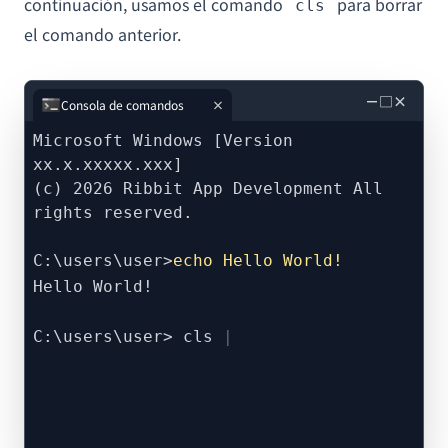
continuación, usamos el comando
para borrar
cls
el comando anterior.
－
□
×
Consola de comandos
Microsoft Windows [Version
xx.x.xxxxx.xxx]
(c) 2026 Ribbit App Development All
rights reserved.
C:\users\user>
echo Hello World!
Hello World!
C:\users\user> cls