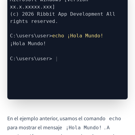
xx.x.xxxxx.xxx]
(c) 2026 Ribbit App Development All
rights reserved.
C:\users\user>
echo ¡Hola Mundo!
¡Hola Mundo!
C:\users\user>
En el ejemplo anterior, usamos el comando
echo
para mostrar el mensaje
. A
¡Hola Mundo!