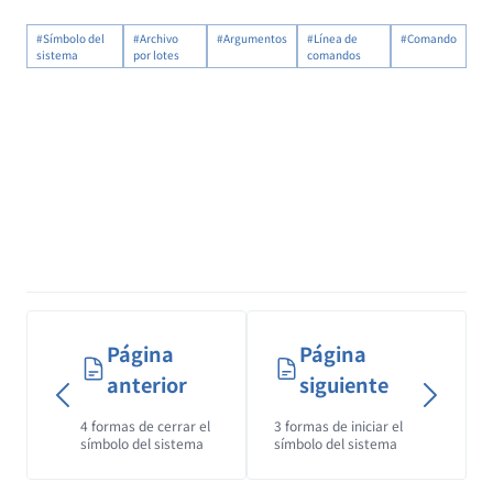
#Símbolo del
#Archivo
#Argumentos
#Línea de
#Comando
sistema
por lotes
comandos
Página
Página
anterior
siguiente
4 formas de cerrar el
3 formas de iniciar el
símbolo del sistema
símbolo del sistema