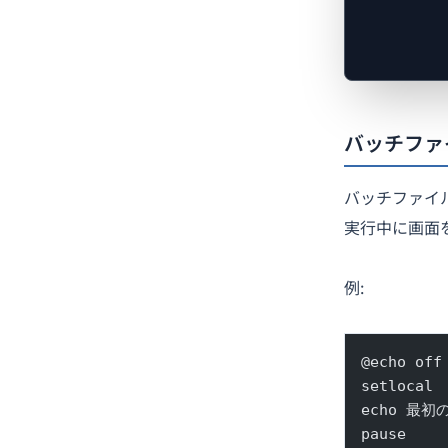
バッチファ
バッチファイ
実行中に画面
例:
@echo off
setlocal
echo 最
pause