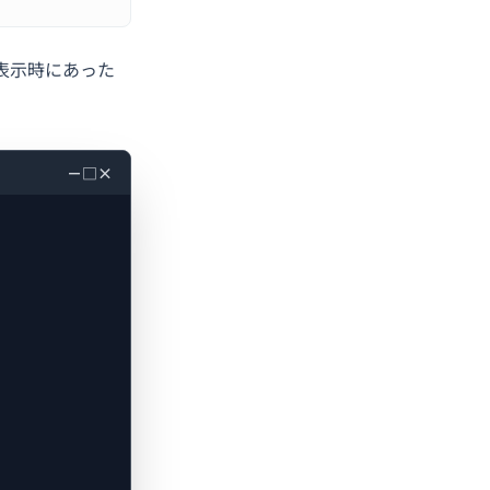
表示時にあった
－
□
×