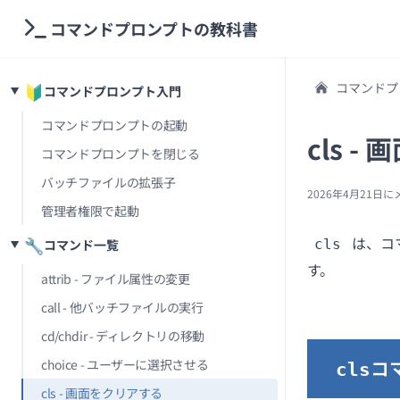
コマンドプロンプトの教科書
コマンドプ
🔰
コマンドプロンプト入門
コマンドプロンプトの起動
cls 
コマンドプロンプトを閉じる
バッチファイルの拡張子
2026年4月21日
に
管理者権限で起動
は、コ
🔧
コマンド一覧
cls
す。
attrib - ファイル属性の変更
call - 他バッチファイルの実行
cd/chdir - ディレクトリの移動
コ
choice - ユーザーに選択させる
cls
cls - 画面をクリアする