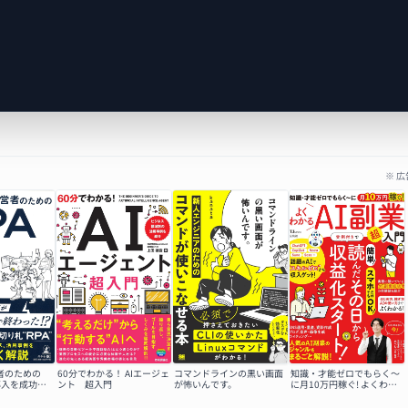
※ 
者のための
60分でわかる！ AIエージェ
コマンドラインの黒い画面
知識・才能ゼロでもらく～
A導入を成功さ
ント 超入門
が怖いんです。
に月10万円稼ぐ! よくわか
るAI副業超入門