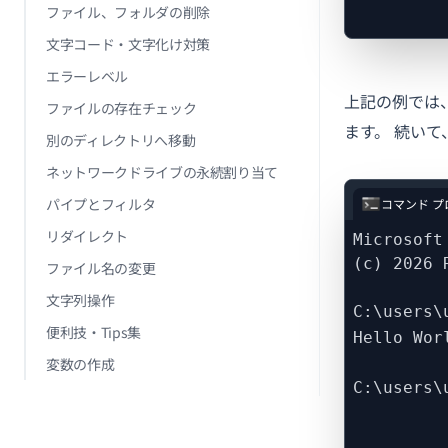
ファイル、フォルダの削除
文字コード・文字化け対策
エラーレベル
上記の例では
ファイルの存在チェック
ます。 続い
別のディレクトリへ移動
ネットワークドライブの永続割り当て
パイプとフィルタ
コマンド プ
リダイレクト
Microsoft
(c) 2026 
ファイル名の変更
文字列操作
C:\users\
便利技・Tips集
Hello Wor
変数の作成
C:\users\