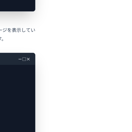
ージを表示してい
す。
－
□
×