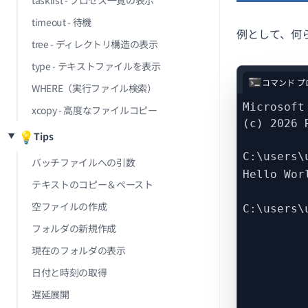
tasklist - プロセス一覧の表示
timeout - 待機
例として、何
tree - ディレクトリ構造の表示
type - テキストファイルを表示
コマンド プ
WHERE（実行ファイル検索）
Microsoft
xcopy - 高度なファイルコピー
(c) 2026 
💡
Tips
C:\users\
バッチファイルへの引数
Hello Wor
テキストのコピー＆ペースト
空ファイルの作成
C:\users
フォルダの新規作成
現在のフォルダの表示
日付と時刻の取得
遅延展開