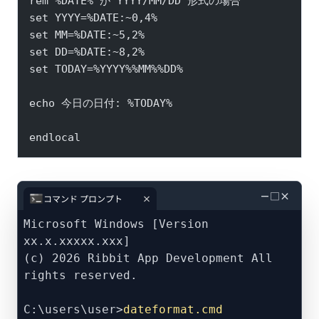
rem %DATE% が YYYY/MM/DD 形式の場合
set YYYY=%DATE:~0,4%
set MM=%DATE:~5,2%
set DD=%DATE:~8,2%
set TODAY=%YYYY%%MM%%DD%
echo 今日の日付: %TODAY%
endlocal
－
□
×
コマンド プロンプト
Microsoft Windows [Version
xx.x.xxxxx.xxx]
(c) 2026 Ribbit App Development All
rights reserved.
C:\users\user>
dateformat.cmd