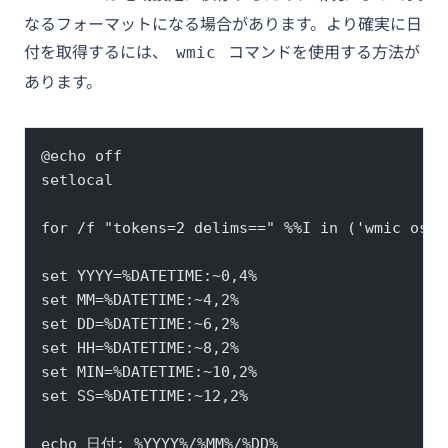
なるフォーマットになる場合があります。より確実に日
付を取得するには、
コマンドを使用する方法が
wmic
あります。
@echo off
setlocal
for /f "tokens=2 delims==" %%I in ('wmic os g
set YYYY=%DATETIME:~0,4%
set MM=%DATETIME:~4,2%
set DD=%DATETIME:~6,2%
set HH=%DATETIME:~8,2%
set MIN=%DATETIME:~10,2%
set SS=%DATETIME:~12,2%
echo 日付: %YYYY%/%MM%/%DD%