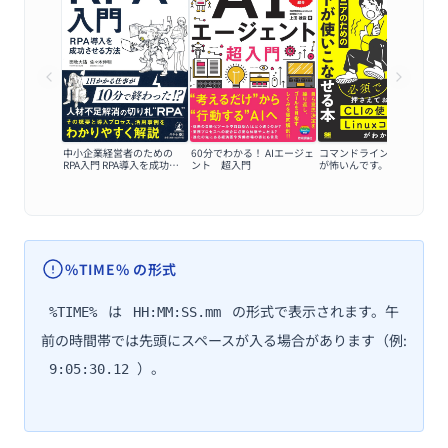
中小企業経営者のための
60分でわかる！ AIエージェ
コマンドラインの黒い画面
RPA入門 RPA導入を成功さ
ント 超入門
が怖いんです。
せる方法
%TIME% の形式
は
の形式で表示されます。午
%TIME%
HH:MM:SS.mm
前の時間帯では先頭にスペースが入る場合があります（例:
）。
9:05:30.12