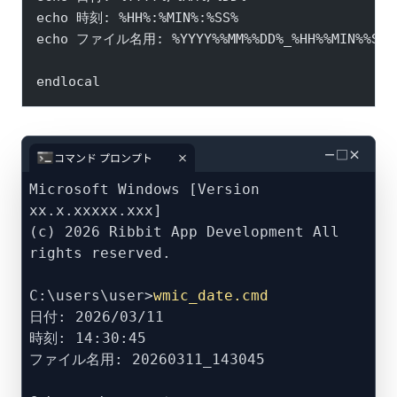
echo 時刻: %HH%:%MIN%:%SS%
echo ファイル名用: %YYYY%%MM%%DD%_%HH%%MIN%%SS%
endlocal
－
□
×
コマンド プロンプト
Microsoft Windows [Version
xx.x.xxxxx.xxx]
(c) 2026 Ribbit App Development All
rights reserved.
C:\users\user>
wmic_date.cmd
日付: 2026/03/11
時刻: 14:30:45
ファイル名用: 20260311_143045