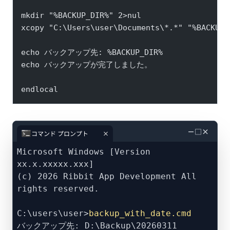
mkdir "%BACKUP_DIR%" 2>nul
xcopy "C:\Users\user\Documents\*.*" "%BACKUP_
echo バックアップ先: %BACKUP_DIR%
echo バックアップが完了しました。
endlocal
－
□
×
コマンド プロンプト
Microsoft Windows [Version
xx.x.xxxxx.xxx]
(c) 2026 Ribbit App Development All
rights reserved.
C:\users\user>
backup_with_date.cmd
バックアップ先: D:\Backup\20260311