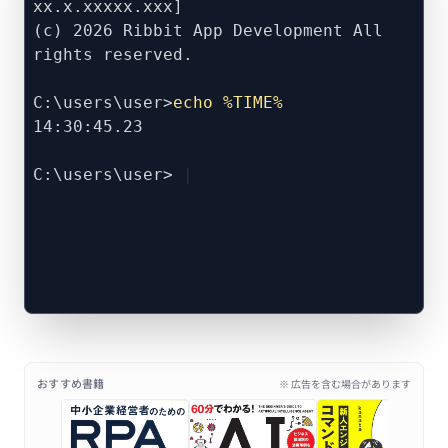
xx.x.xxxxx.xxx]
(c) 2026 Ribbit App Development All
rights reserved.
C:\users\user>
echo %TIME%
14:30:45.23
C:\users\user>
おすすめ書籍
※ 広告を含む場合があります