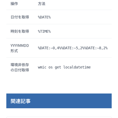
操作
方法
日付を取得
%DATE%
時刻を取得
%TIME%
YYYYMMDD
%DATE:~0,4%%DATE:~5,2%%DATE:~8,2%
形式
環境非依存
wmic os get localdatetime
の日付取得
関連記事