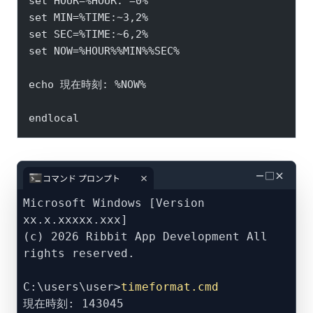
set HOUR=%HOUR: =0%
set MIN=%TIME:~3,2%
set SEC=%TIME:~6,2%
set NOW=%HOUR%%MIN%%SEC%
echo 現在時刻: %NOW%
endlocal
－
□
×
コマンド プロンプト
Microsoft Windows [Version
xx.x.xxxxx.xxx]
(c) 2026 Ribbit App Development All
rights reserved.
C:\users\user>
timeformat.cmd
現在時刻: 143045