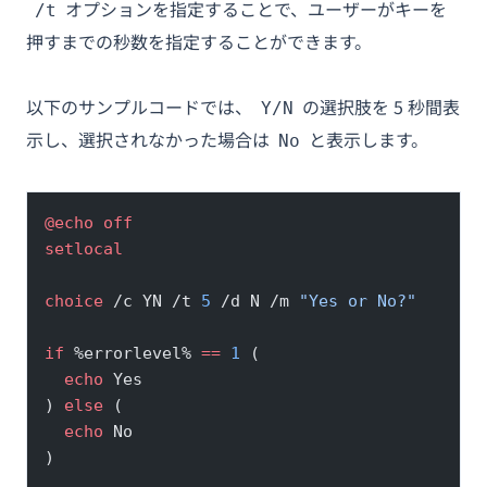
オプションを指定することで、ユーザーがキーを
/t
押すまでの秒数を指定することができます。
以下のサンプルコードでは、
の選択肢を 5 秒間表
Y/N
示し、選択されなかった場合は
と表示します。
No
@echo
 off
setlocal
choice
 /c YN /t 
5
 /d N /m 
"Yes or No?"
if
 %errorlevel% 
==
 1
 (
  echo
 Yes
) 
else
 (
  echo
 No
)