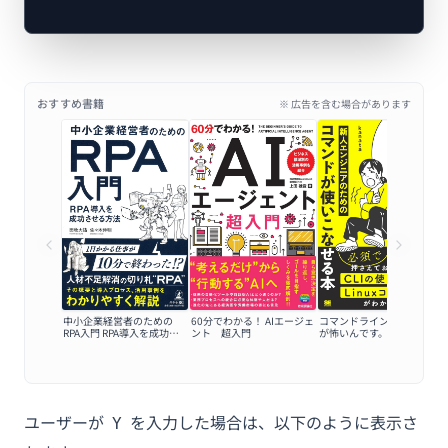
おすすめ書籍
※ 広告を含む場合があります
中小企業経営者のための
60分でわかる！ AIエージェ
コマンドラインの黒い画面
RPA入門 RPA導入を成功さ
ント 超入門
が怖いんです。
せる方法
ユーザーが
を入力した場合は、以下のように表示さ
Y