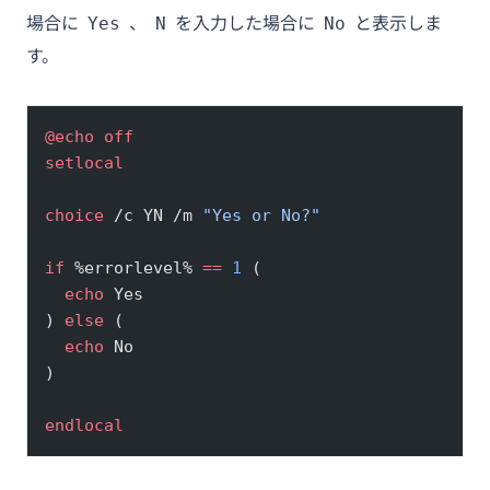
場合に
、
を入力した場合に
と表示しま
Yes
N
No
す。
@echo
 off
setlocal
choice
 /c YN /m 
"Yes or No?"
if
 %errorlevel% 
==
 1
 (
  echo
 Yes
) 
else
 (
  echo
 No
)
endlocal