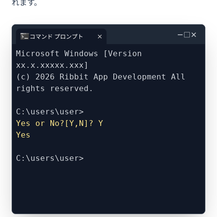
れます。
－
□
×
コマンド プロンプト
Microsoft Windows [Version
xx.x.xxxxx.xxx]
(c) 2026 Ribbit App Development All
rights reserved.
C:\users\user>
Yes or No?[Y,N]? Y
Yes
C:\users\user>