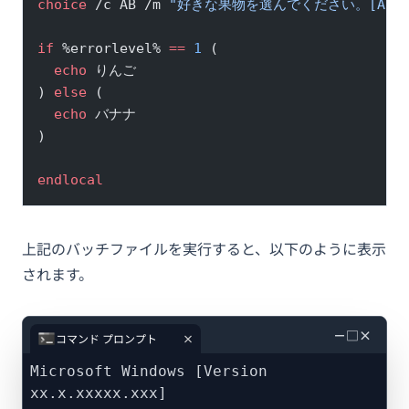
choice
 /c AB /m 
"好きな果物を選んでください。[A:りん
if
 %errorlevel% 
==
 1
 (
  echo
 りんご
) 
else
 (
  echo
 バナナ
)
endlocal
上記のバッチファイルを実行すると、以下のように表示
されます。
－
□
×
コマンド プロンプト
Microsoft Windows [Version
xx.x.xxxxx.xxx]